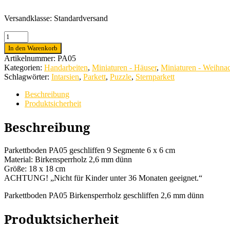
Versandklasse: Standardversand
Parkettboden
PA05
In den Warenkorb
Birkensperrholz
Artikelnummer:
PA05
geschliffen
Kategorien:
Handarbeiten
,
Miniaturen - Häuser
,
Miniaturen - Weihna
2,6
Schlagwörter:
Intarsien
,
Parkett
,
Puzzle
,
Sternparkett
mm
dünn
Beschreibung
Menge
Produktsicherheit
Beschreibung
Parkettboden PA05 geschliffen 9 Segmente 6 x 6 cm
Material: Birkensperrholz 2,6 mm dünn
Größe: 18 x 18 cm
ACHTUNG! „Nicht für Kinder unter 36 Monaten geeignet.“
Parkettboden PA05 Birkensperrholz geschliffen 2,6 mm dünn
Produktsicherheit