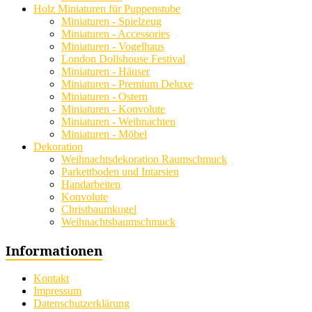
Holz Miniaturen für Puppenstube
Miniaturen - Spielzeug
Miniaturen - Accessories
Miniaturen - Vogelhaus
London Dollshouse Festival
Miniaturen - Häuser
Miniaturen - Premium Deluxe
Miniaturen - Ostern
Miniaturen - Konvolute
Miniaturen - Weihnachten
Miniaturen - Möbel
Dekoration
Weihnachtsdekoration Raumschmuck
Parkettboden und Intarsien
Handarbeiten
Konvolute
Christbaumkugel
Weihnachtsbaumschmuck
Informationen
Kontakt
Impressum
Datenschutzerklärung