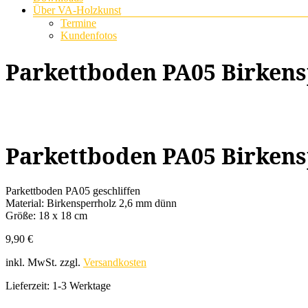
Über VA-Holzkunst
Termine
Kundenfotos
Parkettboden PA05 Birkens
Parkettboden PA05 Birkens
Parkettboden PA05 geschliffen
Material: Birkensperrholz 2,6 mm dünn
Größe: 18 x 18 cm
9,90
€
inkl. MwSt.
zzgl.
Versandkosten
Lieferzeit:
1-3 Werktage