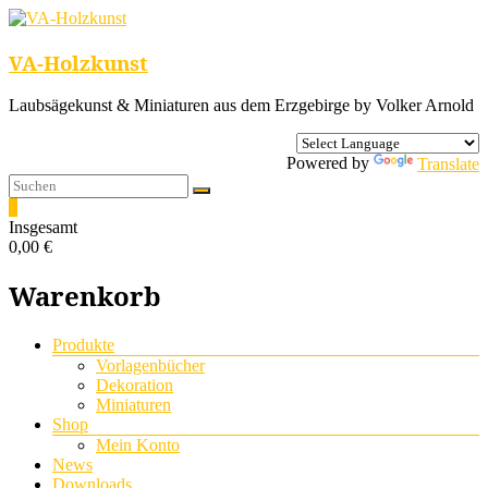
VA-Holzkunst
Laubsägekunst & Miniaturen aus dem Erzgebirge by Volker Arnold
Powered by
Translate
0
Insgesamt
0,00 €
Warenkorb
Menü
Produkte
Vorlagenbücher
Dekoration
Miniaturen
Shop
Mein Konto
News
Downloads