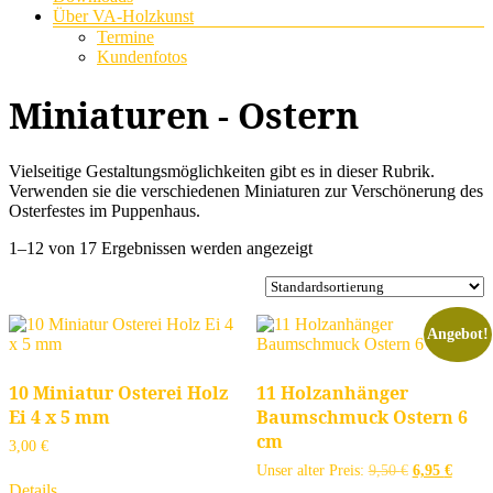
Über VA-Holzkunst
Termine
Kundenfotos
Miniaturen - Ostern
Vielseitige Gestaltungsmöglichkeiten gibt es in dieser Rubrik.
Verwenden sie die verschiedenen Miniaturen zur Verschönerung des
Osterfestes im Puppenhaus.
1–12 von 17 Ergebnissen werden angezeigt
Angebot!
10 Miniatur Osterei Holz
11 Holzanhänger
Ei 4 x 5 mm
Baumschmuck Ostern 6
cm
3,00
€
Ursprünglich
Aktuel
Unser alter Preis:
9,50
€
6,95
€
Preis
Preis
Details