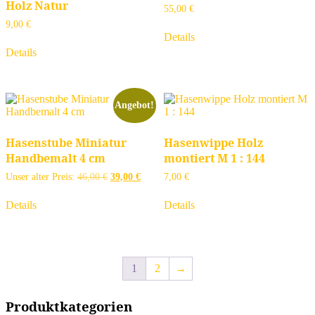
Holz Natur
55,00
€
9,00
€
Details
Details
Angebot!
Hasenstube Miniatur
Hasenwippe Holz
Handbemalt 4 cm
montiert M 1 : 144
Ursprünglicher
Aktueller
Unser alter Preis:
46,00
€
39,00
€
7,00
€
Preis
Preis
war:
ist:
Details
Details
46,00 €
39,00 €.
1
2
→
Produktkategorien