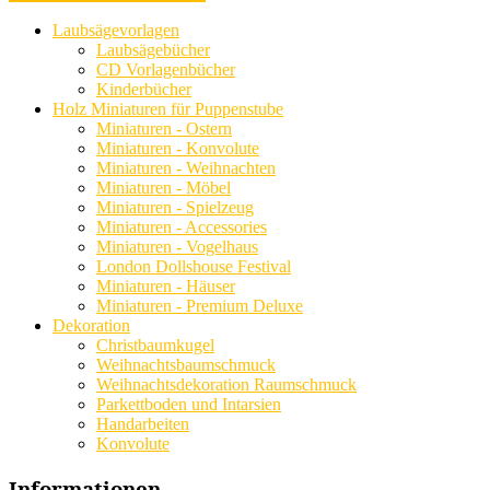
Laubsägevorlagen
Laubsägebücher
CD Vorlagenbücher
Kinderbücher
Holz Miniaturen für Puppenstube
Miniaturen - Ostern
Miniaturen - Konvolute
Miniaturen - Weihnachten
Miniaturen - Möbel
Miniaturen - Spielzeug
Miniaturen - Accessories
Miniaturen - Vogelhaus
London Dollshouse Festival
Miniaturen - Häuser
Miniaturen - Premium Deluxe
Dekoration
Christbaumkugel
Weihnachtsbaumschmuck
Weihnachtsdekoration Raumschmuck
Parkettboden und Intarsien
Handarbeiten
Konvolute
Informationen