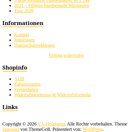
3 neue möblierte Puppenhäuser M 1:144
2021 – Filigran handbemalte Miniaturen
Tour 2020
Informationen
Kontakt
Impressum
Datenschutzerklärung
Vertrag widerrufen
Shopinfo
AGB
Zahlungsarten
Versandarten
Widerrufsbelehrung & Widerrufsformular
Links
Copyright © 2026
VA-Holzkunst
. Alle Rechte vorbehalten. Theme
Spacious
von ThemeGrill. Präsentiert von:
WordPress
.