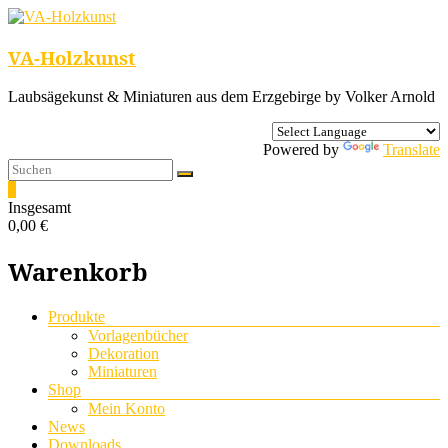
VA-Holzkunst
Laubsägekunst & Miniaturen aus dem Erzgebirge by Volker Arnold
Powered by
Translate
0
Insgesamt
0,00 €
Warenkorb
Menü
Produkte
Vorlagenbücher
Dekoration
Miniaturen
Shop
Mein Konto
News
Downloads