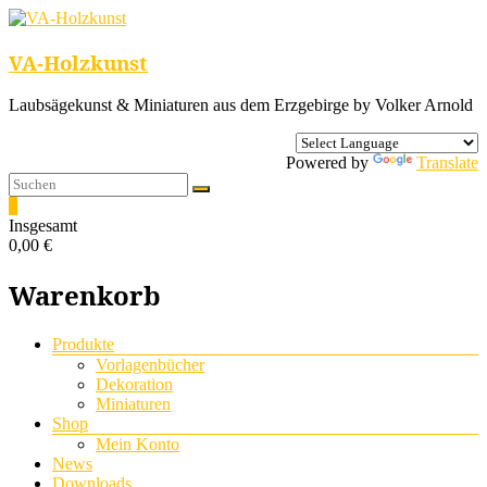
VA-Holzkunst
Laubsägekunst & Miniaturen aus dem Erzgebirge by Volker Arnold
Powered by
Translate
0
Insgesamt
0,00 €
Warenkorb
Menü
Produkte
Vorlagenbücher
Dekoration
Miniaturen
Shop
Mein Konto
News
Downloads