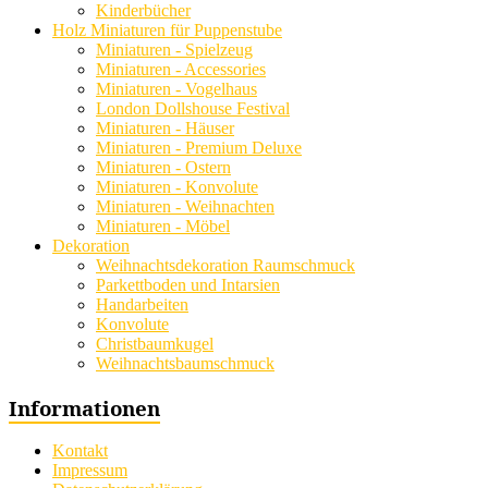
Kinderbücher
Holz Miniaturen für Puppenstube
Miniaturen - Spielzeug
Miniaturen - Accessories
Miniaturen - Vogelhaus
London Dollshouse Festival
Miniaturen - Häuser
Miniaturen - Premium Deluxe
Miniaturen - Ostern
Miniaturen - Konvolute
Miniaturen - Weihnachten
Miniaturen - Möbel
Dekoration
Weihnachtsdekoration Raumschmuck
Parkettboden und Intarsien
Handarbeiten
Konvolute
Christbaumkugel
Weihnachtsbaumschmuck
Informationen
Kontakt
Impressum