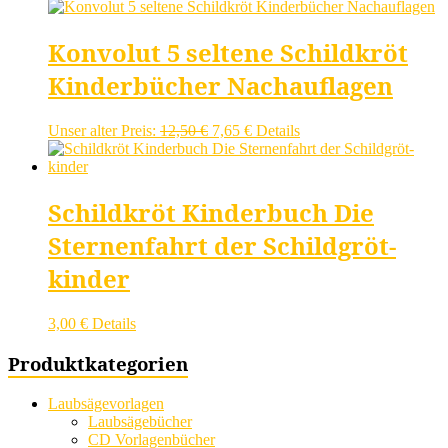
war:
ist:
6,95 €
5,00 €.
Konvolut 5 seltene Schildkröt
Kinderbücher Nachauflagen
Ursprünglicher
Aktueller
Unser alter Preis:
12,50
€
7,65
€
Details
Preis
Preis
war:
ist:
12,50 €
7,65 €.
Schildkröt Kinderbuch Die
Sternenfahrt der Schildgröt-
kinder
3,00
€
Details
Produktkategorien
Laubsägevorlagen
Laubsägebücher
CD Vorlagenbücher