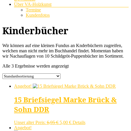
Über VA-Holzkunst
Termine
Kundenfotos
Kinderbücher
Wir können auf eine kleinen Fundus an Knderbüchern zugreifen,
welchen man nicht mehr im Buchhandel findet. Momentan haben
wir Nachauflagen von 10 Schildgröt-Puppenbücher im Sortiment.
Alle 3 Ergebnisse werden angezeigt
Angebot!
15 Briefsiegel Marke Brück &
Sohn DDR
Ursprünglicher
Aktueller
Unser alter Preis:
6,95
€
5,00
€
Details
Preis
Preis
Angebot!