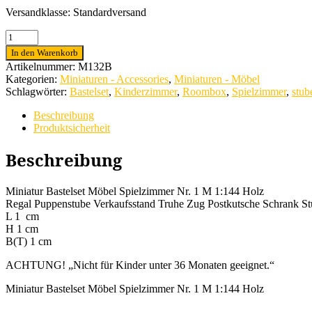
Versandklasse: Standardversand
Miniatur
Bastelset
In den Warenkorb
Möbel
Artikelnummer:
M132B
Spielzimmer
Kategorien:
Miniaturen - Accessories
,
Miniaturen - Möbel
Nr.
Schlagwörter:
Bastelset
,
Kinderzimmer
,
Roombox
,
Spielzimmer
,
stub
1
M
Beschreibung
1:144
Produktsicherheit
Holz
Menge
Beschreibung
Miniatur Bastelset Möbel Spielzimmer Nr. 1 M 1:144 Holz
Regal Puppenstube Verkaufsstand Truhe Zug Postkutsche Schrank St
L 1 cm
H 1 cm
B(T) 1 cm
ACHTUNG! „Nicht für Kinder unter 36 Monaten geeignet.“
Miniatur Bastelset Möbel Spielzimmer Nr. 1 M 1:144 Holz