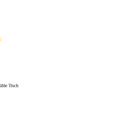
e
ühle Tisch