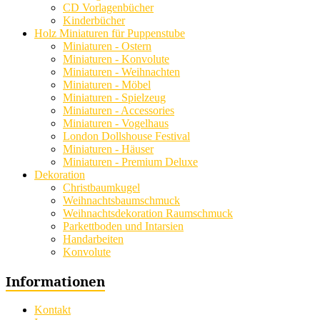
CD Vorlagenbücher
Kinderbücher
Holz Miniaturen für Puppenstube
Miniaturen - Ostern
Miniaturen - Konvolute
Miniaturen - Weihnachten
Miniaturen - Möbel
Miniaturen - Spielzeug
Miniaturen - Accessories
Miniaturen - Vogelhaus
London Dollshouse Festival
Miniaturen - Häuser
Miniaturen - Premium Deluxe
Dekoration
Christbaumkugel
Weihnachtsbaumschmuck
Weihnachtsdekoration Raumschmuck
Parkettboden und Intarsien
Handarbeiten
Konvolute
Informationen
Kontakt