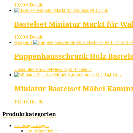
19,90
€
Details
Bastelset Miniatur Markt für Wal
15,00
€
Details
Angebot!
Puppenhausschrank Holz Bastels
Ursprünglicher
Aktueller
Unser alter Preis:
24,00
€
19,00
€
Details
Preis
Preis
war:
ist:
24,00 €
19,00 €.
Miniatur Bastelset Möbel Kamin
18,00
€
Details
Produktkategorien
Laubsägevorlagen
Laubsägebücher