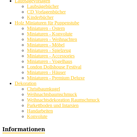
Laubsägevorlagen
Laubsägebücher
CD Vorlagenbücher
Kinderbücher
Holz Miniaturen für Puppenstube
Miniaturen - Ostern
Miniaturen - Konvolute
Miniaturen - Weihnachten
Miniaturen - Möbel
Miniaturen - Spielzeug
Miniaturen - Accessories
Miniaturen - Vogelhaus
London Dollshouse Festival
Miniaturen - Häuser
Miniaturen - Premium Deluxe
Dekoration
Christbaumkugel
Weihnachtsbaumschmuck
Weihnachtsdekoration Raumschmuck
Parkettboden und Intarsien
Handarbeiten
Konvolute
Informationen