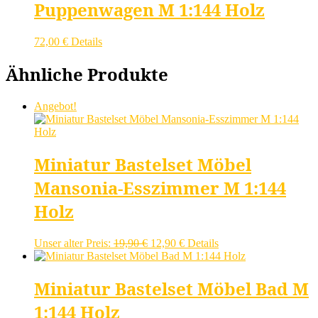
Puppenwagen M 1:144 Holz
72,00
€
Details
Ähnliche Produkte
Angebot!
Miniatur Bastelset Möbel
Mansonia-Esszimmer M 1:144
Holz
Ursprünglicher
Aktueller
Unser alter Preis:
19,90
€
12,90
€
Details
Preis
Preis
war:
ist:
19,90 €
12,90 €.
Miniatur Bastelset Möbel Bad M
1:144 Holz