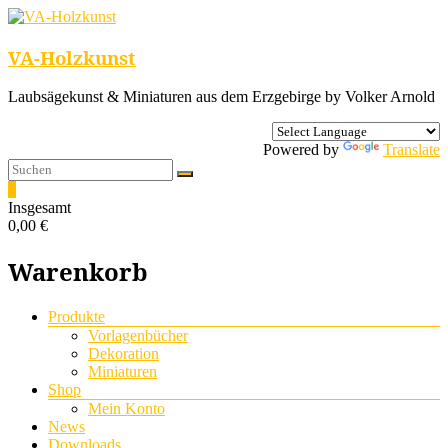
VA-Holzkunst
Laubsägekunst & Miniaturen aus dem Erzgebirge by Volker Arnold
Powered by
Translate
0
Insgesamt
0,00 €
Warenkorb
Menü
Produkte
Vorlagenbücher
Dekoration
Miniaturen
Shop
Mein Konto
News
Downloads