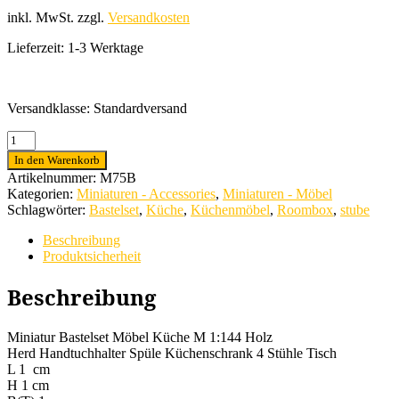
inkl. MwSt.
zzgl.
Versandkosten
Lieferzeit:
1-3 Werktage
Versandklasse: Standardversand
Miniatur
Bastelset
In den Warenkorb
Möbel
Artikelnummer:
M75B
Küche
Kategorien:
Miniaturen - Accessories
,
Miniaturen - Möbel
M
Schlagwörter:
Bastelset
,
Küche
,
Küchenmöbel
,
Roombox
,
stube
1:144
Holz
Beschreibung
Menge
Produktsicherheit
Beschreibung
Miniatur Bastelset Möbel Küche M 1:144 Holz
Herd Handtuchhalter Spüle Küchenschrank 4 Stühle Tisch
L 1 cm
H 1 cm