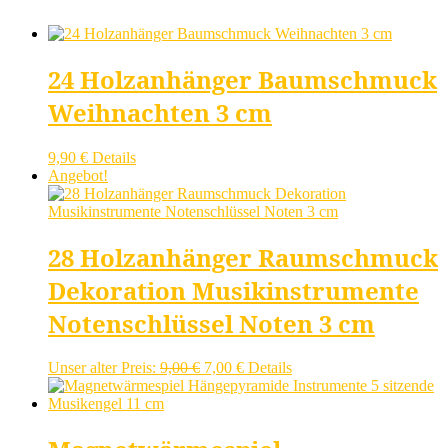
24 Holzanhänger Baumschmuck
Weihnachten 3 cm
9,90
€
Details
Angebot!
28 Holzanhänger Raumschmuck
Dekoration Musikinstrumente
Notenschlüssel Noten 3 cm
Ursprünglicher
Aktueller
Unser alter Preis:
9,00
€
7,00
€
Details
Preis
Preis
war:
ist:
9,00 €
7,00 €.