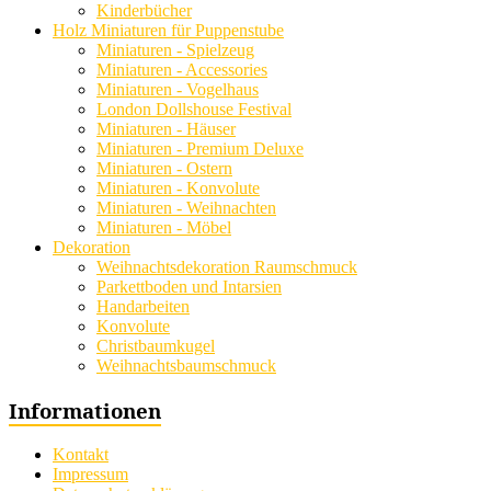
Kinderbücher
Holz Miniaturen für Puppenstube
Miniaturen - Spielzeug
Miniaturen - Accessories
Miniaturen - Vogelhaus
London Dollshouse Festival
Miniaturen - Häuser
Miniaturen - Premium Deluxe
Miniaturen - Ostern
Miniaturen - Konvolute
Miniaturen - Weihnachten
Miniaturen - Möbel
Dekoration
Weihnachtsdekoration Raumschmuck
Parkettboden und Intarsien
Handarbeiten
Konvolute
Christbaumkugel
Weihnachtsbaumschmuck
Informationen
Kontakt
Impressum