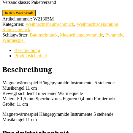
Versandklasse: Paketversand
Magnetwärmespiel
In den Warenkorb
Hängepyramide
Artikelnummer:
W21305M
Instrumente
Kategorien:
Weihnachtsbaumschmuck
,
Weihnachtsdekoration
5
Raumschmuck
stehende
Schlagwörter:
Baumschmuck
,
Magnethängepyramide
,
Pyramide
,
Musikengel
Wärmespiel
11
cm
Beschreibung
Menge
Produktsicherheit
Beschreibung
Magnetwärmespiel Hängepyramide Instrumente 5 stehende
Musikengel 11 cm
Bewegt sich leicht über einer Wärmequelle
Material: 1,5 mm Sperrholz uns Figuren 0,4 mm Furnierholz
Größe: 11 cm
Magnetwärmespiel Hängepyramide Instrumente 5 stehende
Musikengel 11 cm