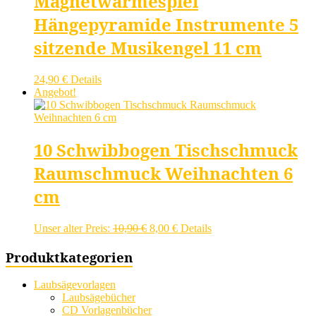
Magnetwärmespiel
Hängepyramide Instrumente 5
sitzende Musikengel 11 cm
24,90
€
Details
Angebot!
10 Schwibbogen Tischschmuck
Raumschmuck Weihnachten 6
cm
Ursprünglicher
Aktueller
Unser alter Preis:
10,90
€
8,00
€
Details
Preis
Preis
war:
ist:
Produktkategorien
10,90 €
8,00 €.
Laubsägevorlagen
Laubsägebücher
CD Vorlagenbücher