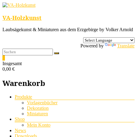
VA-Holzkunst
Laubsägekunst & Miniaturen aus dem Erzgebirge by Volker Arnold
Powered by
Translate
0
Insgesamt
0,00 €
Warenkorb
Menü
Produkte
Vorlagenbücher
Dekoration
Miniaturen
Shop
Mein Konto
News
Downloads