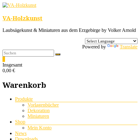
VA-Holzkunst
Laubsägekunst & Miniaturen aus dem Erzgebirge by Volker Arnold
Powered by
Translate
0
Insgesamt
0,00 €
Warenkorb
Menü
Produkte
Vorlagenbücher
Dekoration
Miniaturen
Shop
Mein Konto
News
Downloads