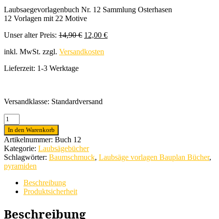
Laubsaegevorlagenbuch Nr. 12 Sammlung Osterhasen
12 Vorlagen mit 22 Motive
Ursprünglicher
Aktueller
Unser alter Preis:
14,90
€
12,00
€
Preis
Preis
inkl. MwSt.
zzgl.
Versandkosten
war:
ist:
14,90 €
12,00 €.
Lieferzeit:
1-3 Werktage
Versandklasse: Standardversand
Laubsaegevorlagenbuch
Nr.
In den Warenkorb
12
Artikelnummer:
Buch 12
Sammlung
Kategorie:
Laubsägebücher
Osterhasen
Schlagwörter:
Baumschmuck
,
Laubsäge vorlagen Bauplan Bücher
,
Menge
pyramiden
Beschreibung
Produktsicherheit
Beschreibung