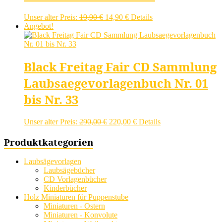
Ursprünglicher
Aktueller
Unser alter Preis:
19,90
€
14,90
€
Details
Preis
Preis
Angebot!
war:
ist:
19,90 €
14,90 €.
Black Freitag Fair CD Sammlung
Laubsaegevorlagenbuch Nr. 01
bis Nr. 33
Ursprünglicher
Aktueller
Unser alter Preis:
290,00
€
220,00
€
Details
Preis
Preis
war:
ist:
Produktkategorien
290,00 €
220,00 €.
Laubsägevorlagen
Laubsägebücher
CD Vorlagenbücher
Kinderbücher
Holz Miniaturen für Puppenstube
Miniaturen - Ostern
Miniaturen - Konvolute