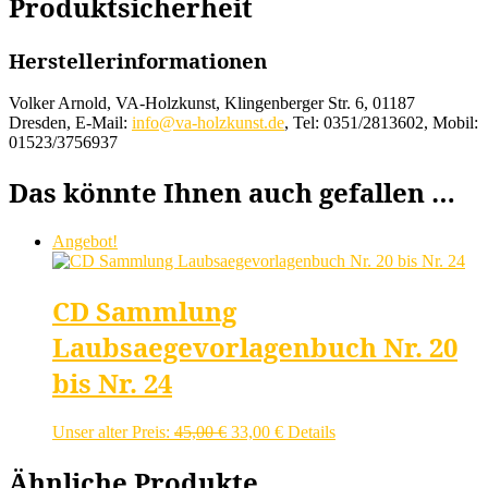
Produktsicherheit
Herstellerinformationen
Volker Arnold, VA-Holzkunst, Klingenberger Str. 6, 01187
Dresden, E-Mail:
info@va-holzkunst.de
, Tel: 0351/2813602, Mobil:
01523/3756937
Das könnte Ihnen auch gefallen …
Angebot!
CD Sammlung
Laubsaegevorlagenbuch Nr. 20
bis Nr. 24
Ursprünglicher
Aktueller
Unser alter Preis:
45,00
€
33,00
€
Details
Preis
Preis
war:
ist:
Ähnliche Produkte