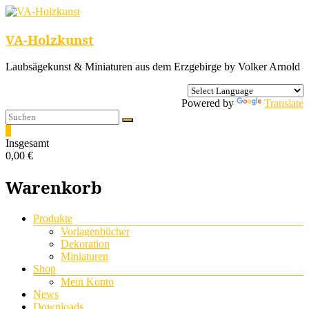
VA-Holzkunst
Laubsägekunst & Miniaturen aus dem Erzgebirge by Volker Arnold
Powered by
Translate
0
Insgesamt
0,00 €
Warenkorb
Menü
Produkte
Vorlagenbücher
Dekoration
Miniaturen
Shop
Mein Konto
News
Downloads