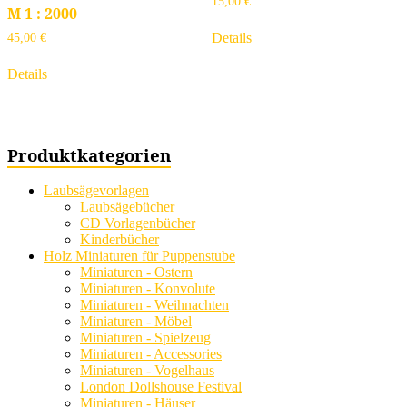
15,00
€
M 1 : 2000
Details
45,00
€
Details
Produktkategorien
Laubsägevorlagen
Laubsägebücher
CD Vorlagenbücher
Kinderbücher
Holz Miniaturen für Puppenstube
Miniaturen - Ostern
Miniaturen - Konvolute
Miniaturen - Weihnachten
Miniaturen - Möbel
Miniaturen - Spielzeug
Miniaturen - Accessories
Miniaturen - Vogelhaus
London Dollshouse Festival
Miniaturen - Häuser