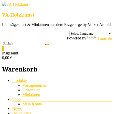
VA-Holzkunst
Laubsägekunst & Miniaturen aus dem Erzgebirge by Volker Arnold
Powered by
Translate
0
Insgesamt
0,00 €
Warenkorb
Menü
Produkte
Vorlagenbücher
Dekoration
Miniaturen
Shop
Mein Konto
News
Downloads