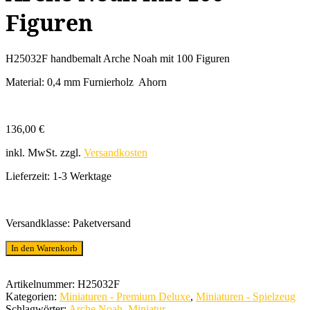
Figuren
H25032F handbemalt Arche Noah mit 100 Figuren
Material: 0,4 mm Furnierholz Ahorn
136,00
€
inkl. MwSt.
zzgl.
Versandkosten
Lieferzeit:
1-3 Werktage
Versandklasse: Paketversand
Holzminiatur
In den Warenkorb
handbemalt
Arche
Noah
Artikelnummer:
H25032F
mit
Kategorien:
Miniaturen - Premium Deluxe
,
Miniaturen - Spielzeug
100
Schlagwörter:
Arche Noah
,
Miniatur