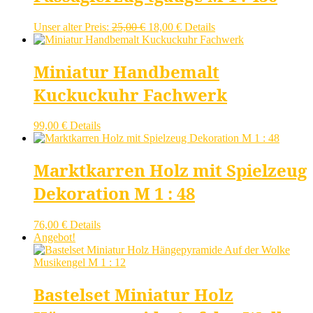
Ursprünglicher
Aktueller
Unser alter Preis:
25,00
€
18,00
€
Details
Preis
Preis
war:
ist:
25,00 €
18,00 €.
Miniatur Handbemalt
Kuckuckuhr Fachwerk
99,00
€
Details
Marktkarren Holz mit Spielzeug
Dekoration M 1 : 48
76,00
€
Details
Angebot!
Bastelset Miniatur Holz