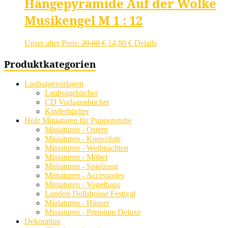
Hängepyramide Auf der Wolke
Musikengel M 1 : 12
Ursprünglicher
Aktueller
Unser alter Preis:
20,00
€
14,80
€
Details
Preis
Preis
war:
ist:
Produktkategorien
20,00 €
14,80 €.
Laubsägevorlagen
Laubsägebücher
CD Vorlagenbücher
Kinderbücher
Holz Miniaturen für Puppenstube
Miniaturen - Ostern
Miniaturen - Konvolute
Miniaturen - Weihnachten
Miniaturen - Möbel
Miniaturen - Spielzeug
Miniaturen - Accessories
Miniaturen - Vogelhaus
London Dollshouse Festival
Miniaturen - Häuser
Miniaturen - Premium Deluxe
Dekoration