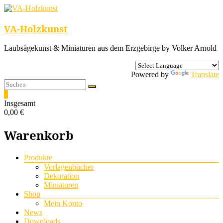
VA-Holzkunst
Laubsägekunst & Miniaturen aus dem Erzgebirge by Volker Arnold
Powered by
Translate
0
Insgesamt
0,00 €
Warenkorb
Menü
Produkte
Vorlagenbücher
Dekoration
Miniaturen
Shop
Mein Konto
News
Downloads