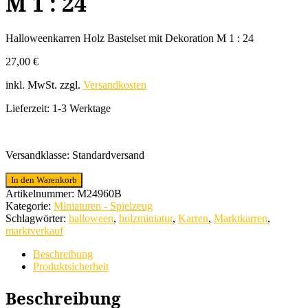
M 1 : 24
Halloweenkarren Holz Bastelset mit Dekoration M 1 : 24
27,00
€
inkl. MwSt.
zzgl.
Versandkosten
Lieferzeit:
1-3 Werktage
Versandklasse: Standardversand
Halloweenkarren
In den Warenkorb
Holz
Artikelnummer:
M24960B
Bastelset
Kategorie:
Miniaturen - Spielzeug
mit
Schlagwörter:
halloween
,
holzminiatur
,
Karren
,
Marktkarren
,
Dekoration
marktverkauf
M
1
Beschreibung
:
Produktsicherheit
24
Menge
Beschreibung