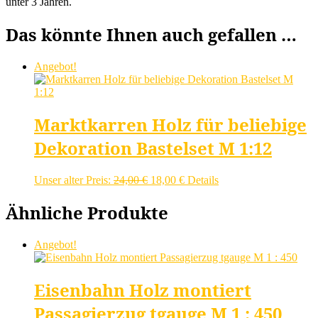
unter 3 Jahren.
Das könnte Ihnen auch gefallen …
Angebot!
Marktkarren Holz für beliebige
Dekoration Bastelset M 1:12
Ursprünglicher
Aktueller
Unser alter Preis:
24,00
€
18,00
€
Details
Preis
Preis
war:
ist:
Ähnliche Produkte
24,00 €
18,00 €.
Angebot!
Eisenbahn Holz montiert
Passagierzug tgauge M 1 : 450