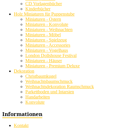
CD Vorlagenbücher
Kinderbücher
Holz Miniaturen für Puppenstube
Miniaturen - Ostern
Miniaturen - Konvolute
Miniaturen - Weihnachten
Miniaturen - Möbel
Miniaturen - Spielzeug
Miniaturen - Accessories
Miniaturen - Vogelhaus
London Dollshouse Festival
Miniaturen - Häuser
Miniaturen - Premium Deluxe
Dekoration
Christbaumkugel
Weihnachtsbaumschmuck
Weihnachtsdekoration Raumschmuck
Parkettboden und Intarsien
Handarbeiten
Konvolute
Informationen
Kontakt