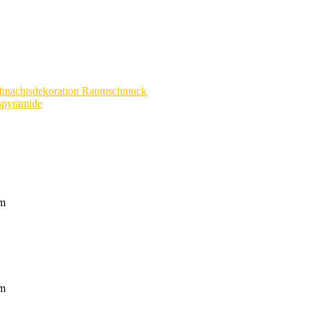
hnachtsdekoration Raumschmuck
chpyramide
cm
cm