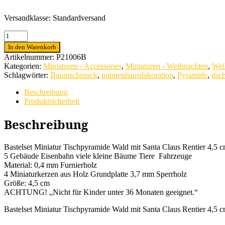
Versandklasse: Standardversand
Bastelset
Miniatur
In den Warenkorb
Tischpyramide
Artikelnummer:
P21006B
Wald
Kategorien:
Miniaturen - Accessories
,
Miniaturen - Weihnachten
,
Wei
mit
Schlagwörter:
Baumschmuck
,
puppenhausdakoration
,
Pyramide
,
tis
Santa
Claus
Beschreibung
Rentier
Produktsicherheit
4,5
cm
Beschreibung
Menge
Bastelset Miniatur Tischpyramide Wald mit Santa Claus Rentier 4,5 
5 Gebäude Eisenbahn viele kleine Bäume Tiere Fahrzeuge
Material: 0,4 mm Furnierholz
4 Miniaturkerzen aus Holz Grundplatte 3,7 mm Sperrholz
Größe: 4,5 cm
ACHTUNG! „Nicht für Kinder unter 36 Monaten geeignet.“
Bastelset Miniatur Tischpyramide Wald mit Santa Claus Rentier 4,5 