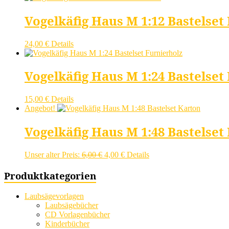
Vogelkäfig Haus M 1:12 Bastelset
24,00
€
Details
Vogelkäfig Haus M 1:24 Bastelset
15,00
€
Details
Angebot!
Vogelkäfig Haus M 1:48 Bastelset
Ursprünglicher
Aktueller
Unser alter Preis:
6,00
€
4,00
€
Details
Preis
Preis
war:
ist:
Produktkategorien
6,00 €
4,00 €.
Laubsägevorlagen
Laubsägebücher
CD Vorlagenbücher
Kinderbücher