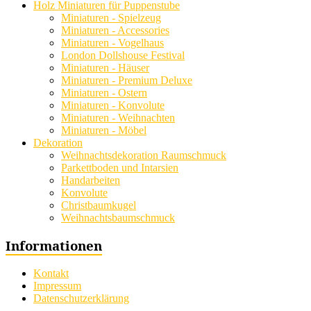
Holz Miniaturen für Puppenstube
Miniaturen - Spielzeug
Miniaturen - Accessories
Miniaturen - Vogelhaus
London Dollshouse Festival
Miniaturen - Häuser
Miniaturen - Premium Deluxe
Miniaturen - Ostern
Miniaturen - Konvolute
Miniaturen - Weihnachten
Miniaturen - Möbel
Dekoration
Weihnachtsdekoration Raumschmuck
Parkettboden und Intarsien
Handarbeiten
Konvolute
Christbaumkugel
Weihnachtsbaumschmuck
Informationen
Kontakt
Impressum
Datenschutzerklärung