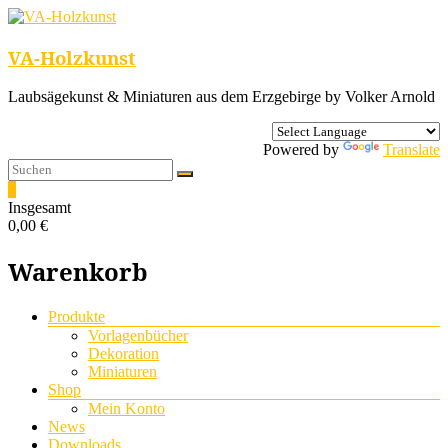
VA-Holzkunst
Laubsägekunst & Miniaturen aus dem Erzgebirge by Volker Arnold
Powered by
Translate
0
Insgesamt
0,00 €
Warenkorb
Menü
Produkte
Vorlagenbücher
Dekoration
Miniaturen
Shop
Mein Konto
News
Downloads