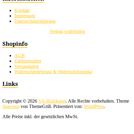
Kontakt
Impressum
Datenschutzerklärung
Vertrag widerrufen
Shopinfo
AGB
Zahlungsarten
Versandarten
Widerrufsbelehrung & Widerrufsformular
Links
Copyright © 2026
VA-Holzkunst
. Alle Rechte vorbehalten. Theme
Spacious
von ThemeGrill. Präsentiert von:
WordPress
.
Alle Preise inkl. der gesetzlichen MwSt.