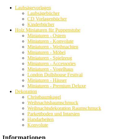
Laubsägevorlagen
Laubsägebücher
CD Vorlagenbücher
Kinderbücher
Holz Miniaturen für Puppenstube
Miniaturen - Ostern
Miniaturen - Konvolute
Miniaturen - Weihnachten
Miniaturen - Möbel
Miniaturen - Spielzeug
Miniaturen - Accessories
Miniaturen - Vogelhaus
London Dollshouse Festival
Miniaturen - Häuser
Miniaturen - Premium Deluxe
Dekoration
Christbaumkugel
Weihnachtsbaumschmuck
Weihnachtsdekoration Raumschmuck
Parkettboden und Intarsien
Handarbeiten
Konvolute
Informationen