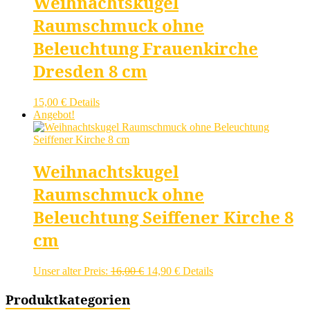
Weihnachtskugel
Raumschmuck ohne
Beleuchtung Frauenkirche
Dresden 8 cm
15,00
€
Details
Angebot!
Weihnachtskugel
Raumschmuck ohne
Beleuchtung Seiffener Kirche 8
cm
Ursprünglicher
Aktueller
Unser alter Preis:
16,00
€
14,90
€
Details
Preis
Preis
war:
ist:
Produktkategorien
16,00 €
14,90 €.