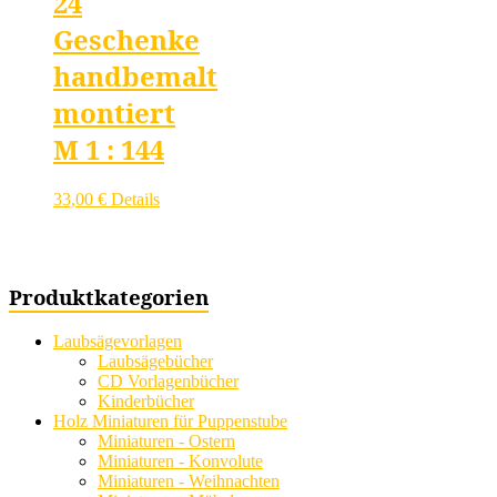
24
Geschenke
handbemalt
montiert
M 1 : 144
33,00
€
Details
Produktkategorien
Laubsägevorlagen
Laubsägebücher
CD Vorlagenbücher
Kinderbücher
Holz Miniaturen für Puppenstube
Miniaturen - Ostern
Miniaturen - Konvolute
Miniaturen - Weihnachten