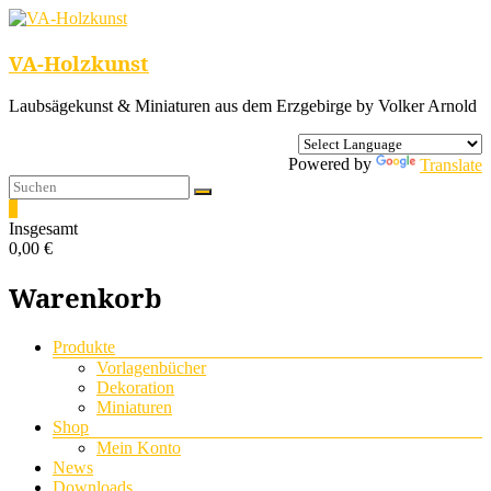
VA-Holzkunst
Laubsägekunst & Miniaturen aus dem Erzgebirge by Volker Arnold
Powered by
Translate
0
Insgesamt
0,00 €
Warenkorb
Menü
Produkte
Vorlagenbücher
Dekoration
Miniaturen
Shop
Mein Konto
News
Downloads