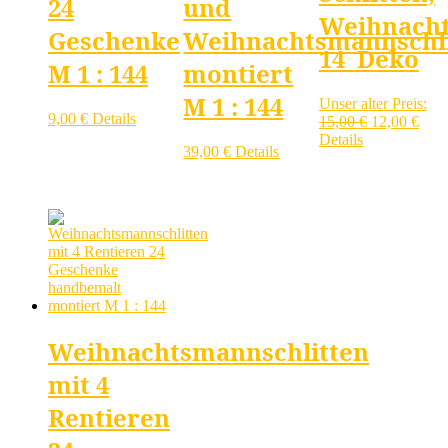
24
und
Weihnach
Geschenke
Weihnachtsmannschl
14 Deko
M 1 : 144
montiert
M 1 : 144
Unser alter Preis:
9,00
€
Details
Ursprünglic
Aktu
15,00
€
12,00
€
Preis
Prei
Details
39,00
€
Details
war:
ist:
15,00 €
12,0
Weihnachtsmannschlitten
mit 4
Rentieren