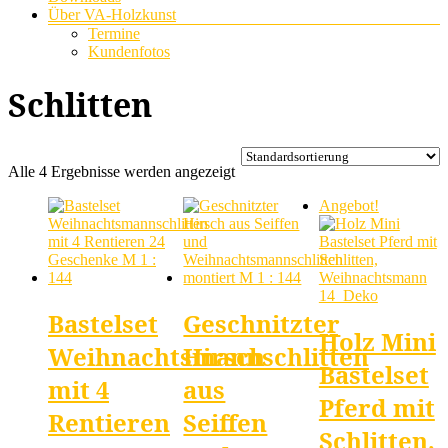
Über VA-Holzkunst
Termine
Kundenfotos
Schlitten
Alle 4 Ergebnisse werden angezeigt
Angebot!
Bastelset
Geschnitzter
Holz Mini
Weihnachtsmannschlitten
Hirsch
Bastelset
mit 4
aus
Pferd mit
Rentieren
Seiffen
Schlitten,