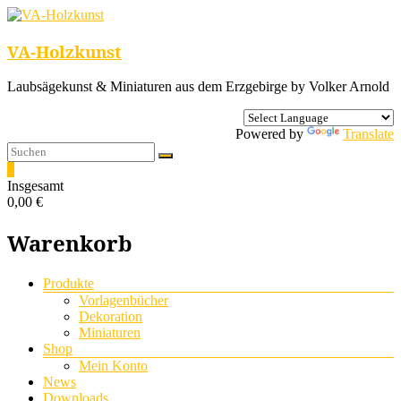
VA-Holzkunst
Laubsägekunst & Miniaturen aus dem Erzgebirge by Volker Arnold
Powered by
Translate
0
Insgesamt
0,00 €
Warenkorb
Menü
Produkte
Vorlagenbücher
Dekoration
Miniaturen
Shop
Mein Konto
News
Downloads