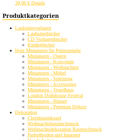
38,00
€
Details
Produktkategorien
Laubsägevorlagen
Laubsägebücher
CD Vorlagenbücher
Kinderbücher
Holz Miniaturen für Puppenstube
Miniaturen - Ostern
Miniaturen - Konvolute
Miniaturen - Weihnachten
Miniaturen - Möbel
Miniaturen - Spielzeug
Miniaturen - Accessories
Miniaturen - Vogelhaus
London Dollshouse Festival
Miniaturen - Häuser
Miniaturen - Premium Deluxe
Dekoration
Christbaumkugel
Weihnachtsbaumschmuck
Weihnachtsdekoration Raumschmuck
Parkettboden und Intarsien