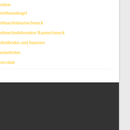
ration
ristbaumkugel
eihnachtsbaumschmuck
ihnachtsdekoration Raumschmuck
rkettboden und Intarsien
ndarbeiten
nvolute