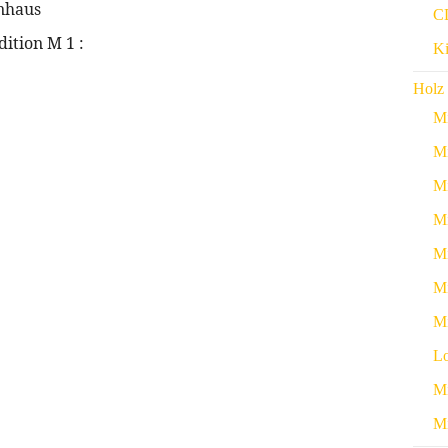
nhaus
CD
ition M 1 :
Ki
Holz 
Mi
Mi
Mi
Mi
Mi
Mi
Mi
Lo
Mi
Mi