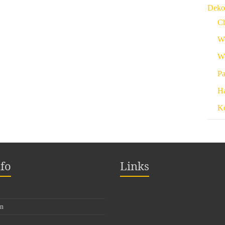
Deko
Ch
W
We
Pa
Ha
Ko
fo
Links
en