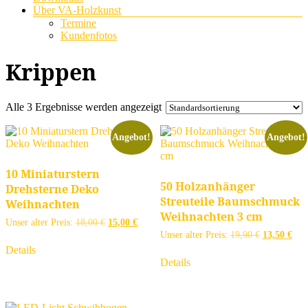
Über VA-Holzkunst
Termine
Kundenfotos
Krippen
Alle 3 Ergebnisse werden angezeigt
Angebot!
Angebot!
10 Miniaturstern
50 Holzanhänger
Drehsterne Deko
Streuteile Baumschmuck
Weihnachten
Weihnachten 3 cm
Ursprünglicher
Aktueller
Unser alter Preis:
18,00
€
15,00
€
Preis
Preis
Ursprünglic
Aktu
Unser alter Preis:
19,90
€
13,50
€
war:
ist:
Preis
Prei
Details
18,00 €
15,00 €.
war:
ist:
Details
19,90 €
13,5