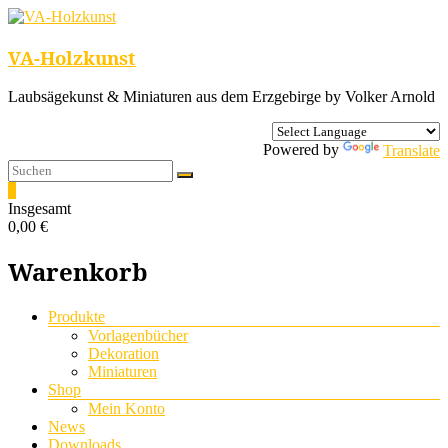
VA-Holzkunst
Laubsägekunst & Miniaturen aus dem Erzgebirge by Volker Arnold
Powered by
Translate
0
Insgesamt
0,00 €
Warenkorb
Menü
Produkte
Vorlagenbücher
Dekoration
Miniaturen
Shop
Mein Konto
News
Downloads