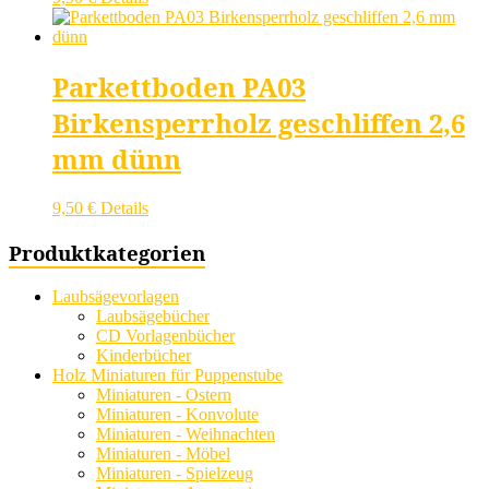
Parkettboden PA03
Birkensperrholz geschliffen 2,6
mm dünn
9,50
€
Details
Produktkategorien
Laubsägevorlagen
Laubsägebücher
CD Vorlagenbücher
Kinderbücher
Holz Miniaturen für Puppenstube
Miniaturen - Ostern
Miniaturen - Konvolute
Miniaturen - Weihnachten
Miniaturen - Möbel
Miniaturen - Spielzeug