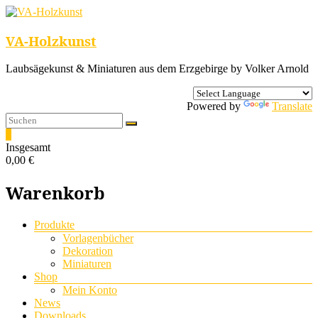
VA-Holzkunst
Laubsägekunst & Miniaturen aus dem Erzgebirge by Volker Arnold
Powered by
Translate
0
Insgesamt
0,00 €
Warenkorb
Menü
Produkte
Vorlagenbücher
Dekoration
Miniaturen
Shop
Mein Konto
News
Downloads