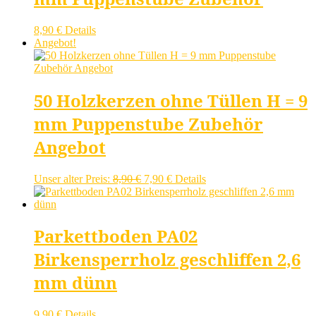
8,90
€
Details
Angebot!
50 Holzkerzen ohne Tüllen H = 9
mm Puppenstube Zubehör
Angebot
Ursprünglicher
Aktueller
Unser alter Preis:
8,90
€
7,90
€
Details
Preis
Preis
war:
ist:
8,90 €
7,90 €.
Parkettboden PA02
Birkensperrholz geschliffen 2,6
mm dünn
9,90
€
Details