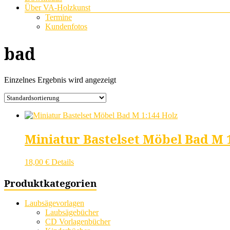
Über VA-Holzkunst
Termine
Kundenfotos
bad
Einzelnes Ergebnis wird angezeigt
Miniatur Bastelset Möbel Bad M 
18,00
€
Details
Produktkategorien
Laubsägevorlagen
Laubsägebücher
CD Vorlagenbücher