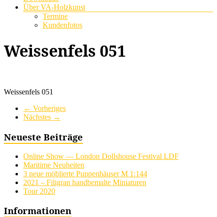
Über VA-Holzkunst
Termine
Kundenfotos
Weissenfels 051
Weissenfels 051
← Vorheriges
Nächstes →
Neueste Beiträge
Online Show — London Dollshouse Festival LDF
Maritime Neuheiten
3 neue möblierte Puppenhäuser M 1:144
2021 – Filigran handbemalte Miniaturen
Tour 2020
Informationen