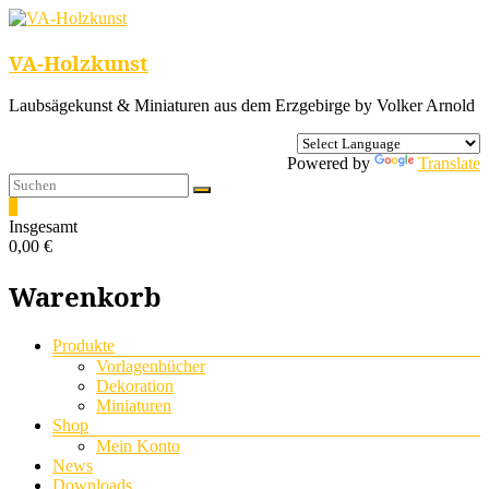
VA-Holzkunst
Laubsägekunst & Miniaturen aus dem Erzgebirge by Volker Arnold
Powered by
Translate
0
Insgesamt
0,00 €
Warenkorb
Menü
Produkte
Vorlagenbücher
Dekoration
Miniaturen
Shop
Mein Konto
News
Downloads