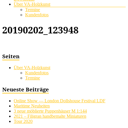
Über VA-Holzkunst
Termine
Kundenfotos
20190202_123948
Seiten
Über VA-Holzkunst
Kundenfotos
Termine
Neueste Beiträge
Online Show — London Dollshouse Festival LDF
Maritime Neuheiten
3 neue möblierte Puppenhäuser M 1:144
2021 – Filigran handbemalte Miniaturen
Tour 2020