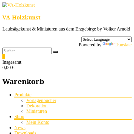
VA-Holzkunst
Laubsägekunst & Miniaturen aus dem Erzgebirge by Volker Arnold
Powered by
Translate
0
Insgesamt
0,00 €
Warenkorb
Menü
Produkte
Vorlagenbücher
Dekoration
Miniaturen
Shop
Mein Konto
News
Downloads