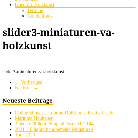
Über VA-Holzkunst
Termine
Kundenfotos
slider3-miniaturen-va-
holzkunst
slider3-miniaturen-va-holzkunst
← Vorheriges
Nächstes →
Neueste Beiträge
Online Show — London Dollshouse Festival LDF
Maritime Neuheiten
3 neue möblierte Puppenhäuser M 1:144
2021 – Filigran handbemalte Miniaturen
Tour 2020