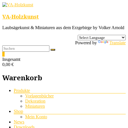
VA-Holzkunst
Laubsägekunst & Miniaturen aus dem Erzgebirge by Volker Arnold
Powered by
Translate
0
Insgesamt
0,00 €
Warenkorb
Menü
Produkte
Vorlagenbücher
Dekoration
Miniaturen
Shop
Mein Konto
News
Downloads