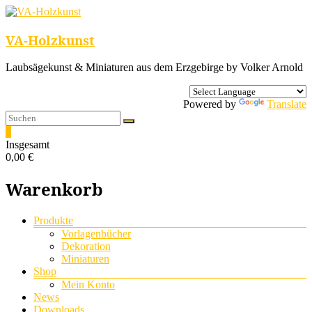
VA-Holzkunst
Laubsägekunst & Miniaturen aus dem Erzgebirge by Volker Arnold
Powered by
Translate
0
Insgesamt
0,00 €
Warenkorb
Menü
Produkte
Vorlagenbücher
Dekoration
Miniaturen
Shop
Mein Konto
News
Downloads