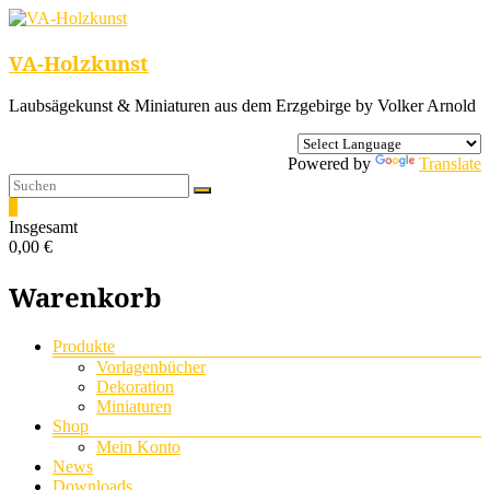
VA-Holzkunst
Laubsägekunst & Miniaturen aus dem Erzgebirge by Volker Arnold
Powered by
Translate
0
Insgesamt
0,00 €
Warenkorb
Menü
Produkte
Vorlagenbücher
Dekoration
Miniaturen
Shop
Mein Konto
News
Downloads