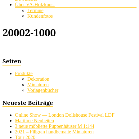
Über VA-Holzkunst
Termine
Kundenfotos
20002-1000
Seiten
Produkte
Dekoration
Miniaturen
Vorlagenbücher
Neueste Beiträge
Online Show — London Dollshouse Festival LDF
Maritime Neuheiten
3 neue möblierte Puppenhäuser M 1:144
2021 – Filigran handbemalte Miniaturen
Tour 2020