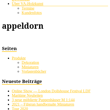
Über VA-Holzkunst
Termine
Kundenfotos
appeldorn
Seiten
Produkte
Dekoration
Miniaturen
Vorlagenbücher
Neueste Beiträge
Online Show — London Dollshouse Festival LDF
Maritime Neuheiten
3 neue möblierte Puppenhäuser M 1:144
2021 – Filigran handbemalte Miniaturen
Tour 2020