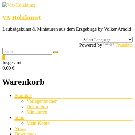
VA-Holzkunst
Laubsägekunst & Miniaturen aus dem Erzgebirge by Volker Arnold
Powered by
Translate
0
Insgesamt
0,00 €
Warenkorb
Menü
Produkte
Vorlagenbücher
Dekoration
Miniaturen
Shop
Mein Konto
News
Downloads