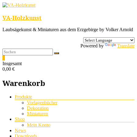
VA-Holzkunst
Laubsägekunst & Miniaturen aus dem Erzgebirge by Volker Arnold
Powered by
Translate
0
Insgesamt
0,00 €
Warenkorb
Menü
Produkte
Vorlagenbücher
Dekoration
Miniaturen
Shop
Mein Konto
News
Downloads