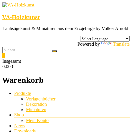
VA-Holzkunst
Laubsägekunst & Miniaturen aus dem Erzgebirge by Volker Arnold
Powered by
Translate
0
Insgesamt
0,00 €
Warenkorb
Menü
Produkte
Vorlagenbücher
Dekoration
Miniaturen
Shop
Mein Konto
News
Downloads