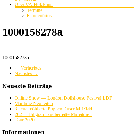
Über VA-Holzkunst
Termine
Kundenfotos
1000158278a
1000158278a
← Vorheriges
Nächstes →
Neueste Beiträge
Online Show — London Dollshouse Festival LDF
Maritime Neuheiten
3 neue möblierte Puppenhäuser M 1:144
2021 – Filigran handbemalte Miniaturen
Tour 2020
Informationen