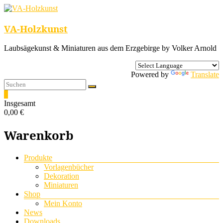
VA-Holzkunst
Laubsägekunst & Miniaturen aus dem Erzgebirge by Volker Arnold
Powered by
Translate
0
Insgesamt
0,00 €
Warenkorb
Menü
Produkte
Vorlagenbücher
Dekoration
Miniaturen
Shop
Mein Konto
News
Downloads