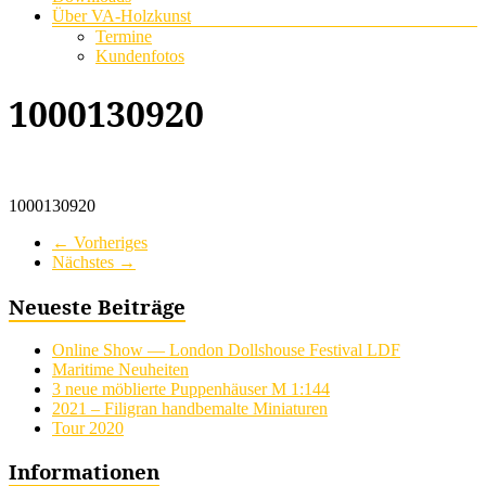
Über VA-Holzkunst
Termine
Kundenfotos
1000130920
1000130920
← Vorheriges
Nächstes →
Neueste Beiträge
Online Show — London Dollshouse Festival LDF
Maritime Neuheiten
3 neue möblierte Puppenhäuser M 1:144
2021 – Filigran handbemalte Miniaturen
Tour 2020
Informationen