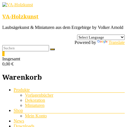
VA-Holzkunst
Laubsägekunst & Miniaturen aus dem Erzgebirge by Volker Arnold
Powered by
Translate
0
Insgesamt
0,00 €
Warenkorb
Menü
Produkte
Vorlagenbücher
Dekoration
Miniaturen
Shop
Mein Konto
News
Downloads