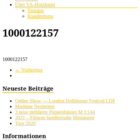
Über VA-Holzkunst
Termine
Kundenfotos
1000122157
1000122157
← Vorheriges
Neueste Beiträge
Online Show — London Dollshouse Festival LDF
Maritime Neuheiten
3 neue möblierte Puppenhäuser M 1:144
2021 – Filigran handbemalte Miniaturen
Tour 2020
Informationen