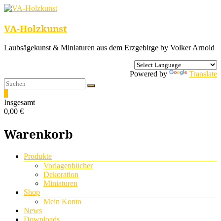
VA-Holzkunst
Laubsägekunst & Miniaturen aus dem Erzgebirge by Volker Arnold
Powered by
Translate
0
Insgesamt
0,00 €
Warenkorb
Menü
Produkte
Vorlagenbücher
Dekoration
Miniaturen
Shop
Mein Konto
News
Downloads