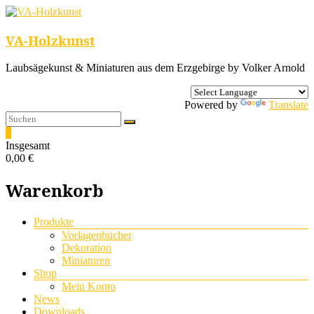
VA-Holzkunst
Laubsägekunst & Miniaturen aus dem Erzgebirge by Volker Arnold
Powered by
Translate
0
Insgesamt
0,00 €
Warenkorb
Menü
Produkte
Vorlagenbücher
Dekoration
Miniaturen
Shop
Mein Konto
News
Downloads