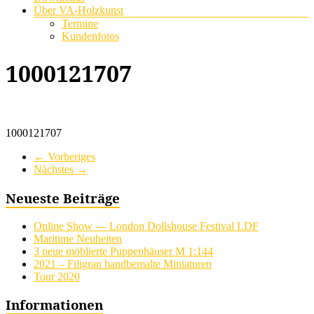
Über VA-Holzkunst
Termine
Kundenfotos
1000121707
1000121707
← Vorheriges
Nächstes →
Neueste Beiträge
Online Show — London Dollshouse Festival LDF
Maritime Neuheiten
3 neue möblierte Puppenhäuser M 1:144
2021 – Filigran handbemalte Miniaturen
Tour 2020
Informationen