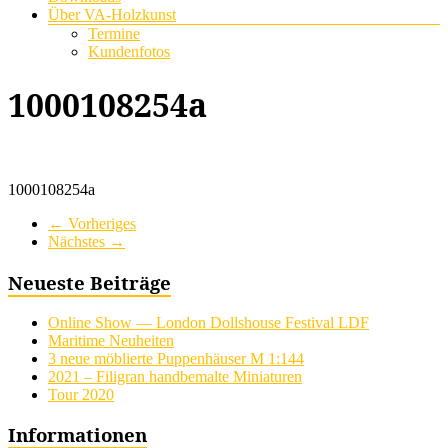
Über VA-Holzkunst
Termine
Kundenfotos
1000108254a
1000108254a
← Vorheriges
Nächstes →
Neueste Beiträge
Online Show — London Dollshouse Festival LDF
Maritime Neuheiten
3 neue möblierte Puppenhäuser M 1:144
2021 – Filigran handbemalte Miniaturen
Tour 2020
Informationen