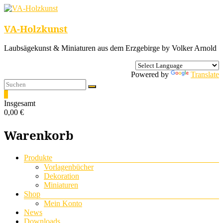
VA-Holzkunst
Laubsägekunst & Miniaturen aus dem Erzgebirge by Volker Arnold
Powered by
Translate
0
Insgesamt
0,00 €
Warenkorb
Menü
Produkte
Vorlagenbücher
Dekoration
Miniaturen
Shop
Mein Konto
News
Downloads