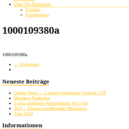
Über VA-Holzkunst
Termine
Kundenfotos
1000109380a
1000109380a
← Vorheriges
Neueste Beiträge
Online Show — London Dollshouse Festival LDF
Maritime Neuheiten
3 neue möblierte Puppenhäuser M 1:144
2021 – Filigran handbemalte Miniaturen
Tour 2020
Informationen