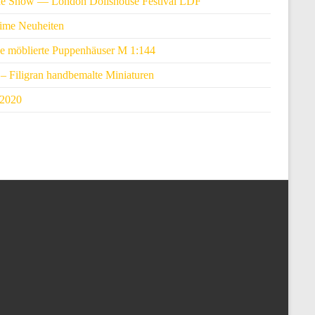
ne Show — London Dollshouse Festival LDF
ime Neuheiten
e möblierte Puppenhäuser M 1:144
– Filigran handbemalte Miniaturen
 2020