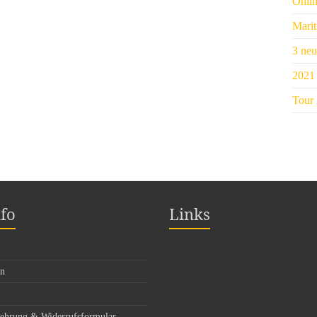
Onli
Marit
3 neu
2021 
Tour
fo
Links
en
lehrung & Widerrufsformular