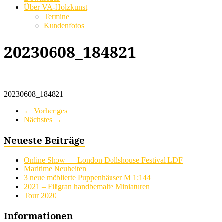
Über VA-Holzkunst
Termine
Kundenfotos
20230608_184821
20230608_184821
← Vorheriges
Nächstes →
Neueste Beiträge
Online Show — London Dollshouse Festival LDF
Maritime Neuheiten
3 neue möblierte Puppenhäuser M 1:144
2021 – Filigran handbemalte Miniaturen
Tour 2020
Informationen