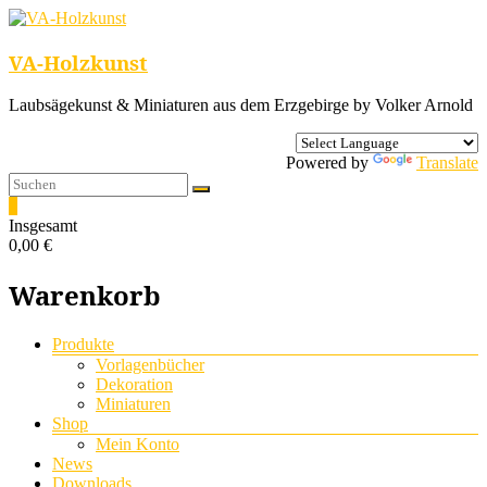
VA-Holzkunst
Laubsägekunst & Miniaturen aus dem Erzgebirge by Volker Arnold
Powered by
Translate
0
Insgesamt
0,00 €
Warenkorb
Menü
Produkte
Vorlagenbücher
Dekoration
Miniaturen
Shop
Mein Konto
News
Downloads