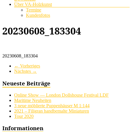
Über VA-Holzkunst
Termine
Kundenfotos
20230608_183304
20230608_183304
← Vorheriges
Nächstes →
Neueste Beiträge
Online Show — London Dollshouse Festival LDF
Maritime Neuheiten
3 neue möblierte Puppenhäuser M 1:144
2021 – Filigran handbemalte Miniaturen
Tour 2020
Informationen