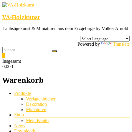
VA-Holzkunst
Laubsägekunst & Miniaturen aus dem Erzgebirge by Volker Arnold
Powered by
Translate
0
Insgesamt
0,00 €
Warenkorb
Menü
Produkte
Vorlagenbücher
Dekoration
Miniaturen
Shop
Mein Konto
News
Downloads