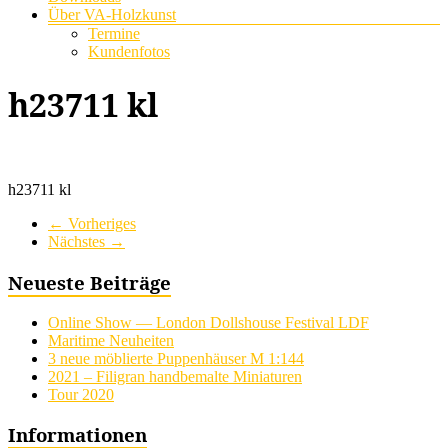
Über VA-Holzkunst
Termine
Kundenfotos
h23711 kl
h23711 kl
← Vorheriges
Nächstes →
Neueste Beiträge
Online Show — London Dollshouse Festival LDF
Maritime Neuheiten
3 neue möblierte Puppenhäuser M 1:144
2021 – Filigran handbemalte Miniaturen
Tour 2020
Informationen