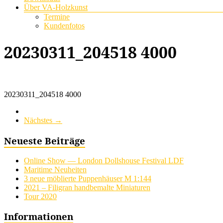
Über VA-Holzkunst
Termine
Kundenfotos
20230311_204518 4000
20230311_204518 4000
Nächstes →
Neueste Beiträge
Online Show — London Dollshouse Festival LDF
Maritime Neuheiten
3 neue möblierte Puppenhäuser M 1:144
2021 – Filigran handbemalte Miniaturen
Tour 2020
Informationen