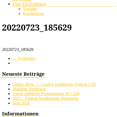
Über VA-Holzkunst
Termine
Kundenfotos
20220723_185629
20220723_185629
← Vorheriges
Neueste Beiträge
Online Show — London Dollshouse Festival LDF
Maritime Neuheiten
3 neue möblierte Puppenhäuser M 1:144
2021 – Filigran handbemalte Miniaturen
Tour 2020
Informationen