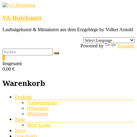
VA-Holzkunst
Laubsägekunst & Miniaturen aus dem Erzgebirge by Volker Arnold
Powered by
Translate
0
Insgesamt
0,00 €
Warenkorb
Menü
Produkte
Vorlagenbücher
Dekoration
Miniaturen
Shop
Mein Konto
News
Downloads