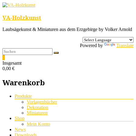
VA-Holzkunst
Laubsägekunst & Miniaturen aus dem Erzgebirge by Volker Arnold
Powered by
Translate
0
Insgesamt
0,00 €
Warenkorb
Menü
Produkte
Vorlagenbücher
Dekoration
Miniaturen
Shop
Mein Konto
News
Downloads