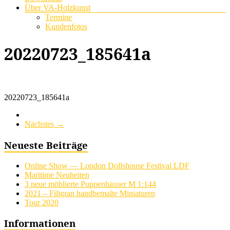
Über VA-Holzkunst
Termine
Kundenfotos
20220723_185641a
20220723_185641a
Nächstes →
Neueste Beiträge
Online Show — London Dollshouse Festival LDF
Maritime Neuheiten
3 neue möblierte Puppenhäuser M 1:144
2021 – Filigran handbemalte Miniaturen
Tour 2020
Informationen