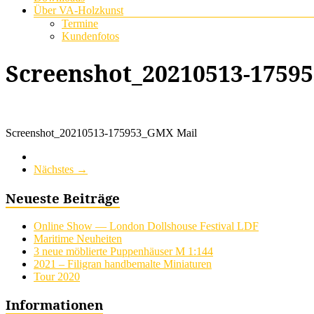
Über VA-Holzkunst
Termine
Kundenfotos
Screenshot_20210513-1759
Screenshot_20210513-175953_GMX Mail
Nächstes →
Neueste Beiträge
Online Show — London Dollshouse Festival LDF
Maritime Neuheiten
3 neue möblierte Puppenhäuser M 1:144
2021 – Filigran handbemalte Miniaturen
Tour 2020
Informationen