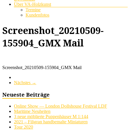
Über VA-Holzkunst
Termine
Kundenfotos
Screenshot_20210509-
155904_GMX Mail
Screenshot_20210509-155904_GMX Mail
Nächstes →
Neueste Beiträge
Online Show — London Dollshouse Festival LDF
Maritime Neuheiten
3 neue möblierte Puppenhäuser M 1:144
2021 – Filigran handbemalte Miniaturen
Tour 2020