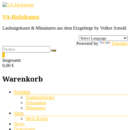
VA-Holzkunst
Laubsägekunst & Miniaturen aus dem Erzgebirge by Volker Arnold
Powered by
Translate
0
Insgesamt
0,00 €
Warenkorb
Menü
Produkte
Vorlagenbücher
Dekoration
Miniaturen
Shop
Mein Konto
News
Downloads