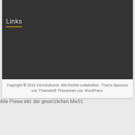
Links
Copyright © 2026
VA-Holzkunst
. Alle Rechte vorbehalten. Theme
Spacious
von ThemeGrill. Präsentiert von:
WordPress
.
Alle Preise inkl. der gesetzlichen MwSt.