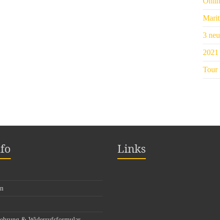
Onli
Marit
3 neu
2021 
Tour
fo
Links
en
lehrung & Widerrufsformular