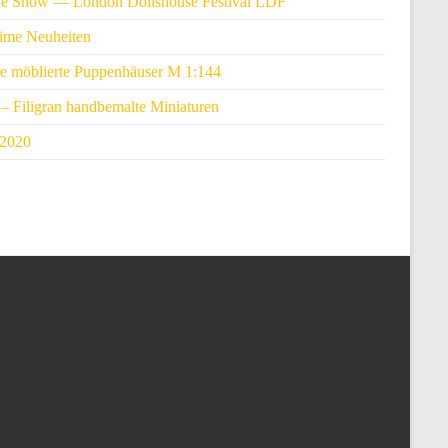
ne Show — London Dollshouse Festival LDF
ime Neuheiten
e möblierte Puppenhäuser M 1:144
– Filigran handbemalte Miniaturen
 2020