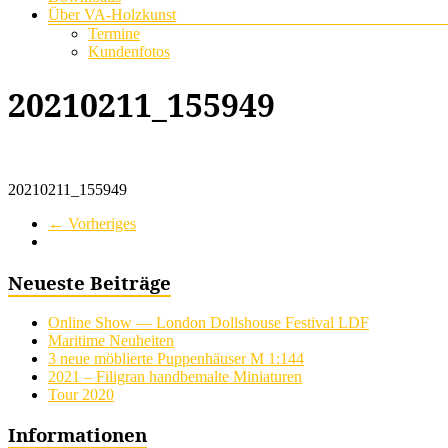
Über VA-Holzkunst
Termine
Kundenfotos
20210211_155949
20210211_155949
← Vorheriges
Neueste Beiträge
Online Show — London Dollshouse Festival LDF
Maritime Neuheiten
3 neue möblierte Puppenhäuser M 1:144
2021 – Filigran handbemalte Miniaturen
Tour 2020
Informationen