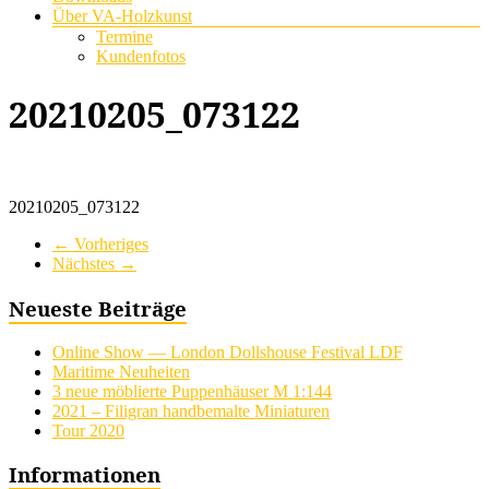
Über VA-Holzkunst
Termine
Kundenfotos
20210205_073122
20210205_073122
← Vorheriges
Nächstes →
Neueste Beiträge
Online Show — London Dollshouse Festival LDF
Maritime Neuheiten
3 neue möblierte Puppenhäuser M 1:144
2021 – Filigran handbemalte Miniaturen
Tour 2020
Informationen