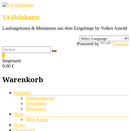
VA-Holzkunst
Laubsägekunst & Miniaturen aus dem Erzgebirge by Volker Arnold
Powered by
Translate
0
Insgesamt
0,00 €
Warenkorb
Menü
Produkte
Vorlagenbücher
Dekoration
Miniaturen
Shop
Mein Konto
News
Downloads