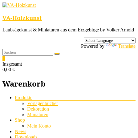
VA-Holzkunst
Laubsägekunst & Miniaturen aus dem Erzgebirge by Volker Arnold
Powered by
Translate
0
Insgesamt
0,00 €
Warenkorb
Menü
Produkte
Vorlagenbücher
Dekoration
Miniaturen
Shop
Mein Konto
News
Downloads