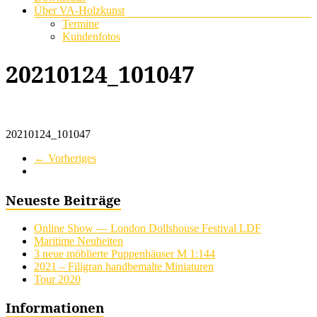
Über VA-Holzkunst
Termine
Kundenfotos
20210124_101047
20210124_101047
← Vorheriges
Neueste Beiträge
Online Show — London Dollshouse Festival LDF
Maritime Neuheiten
3 neue möblierte Puppenhäuser M 1:144
2021 – Filigran handbemalte Miniaturen
Tour 2020
Informationen