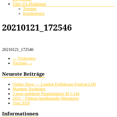
Über VA-Holzkunst
Termine
Kundenfotos
20210121_172546
20210121_172546
← Vorheriges
Nächstes →
Neueste Beiträge
Online Show — London Dollshouse Festival LDF
Maritime Neuheiten
3 neue möblierte Puppenhäuser M 1:144
2021 – Filigran handbemalte Miniaturen
Tour 2020
Informationen