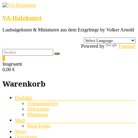
VA-Holzkunst
Laubsägekunst & Miniaturen aus dem Erzgebirge by Volker Arnold
Powered by
Translate
0
Insgesamt
0,00 €
Warenkorb
Menü
Produkte
Vorlagenbücher
Dekoration
Miniaturen
Shop
Mein Konto
News
Downloads