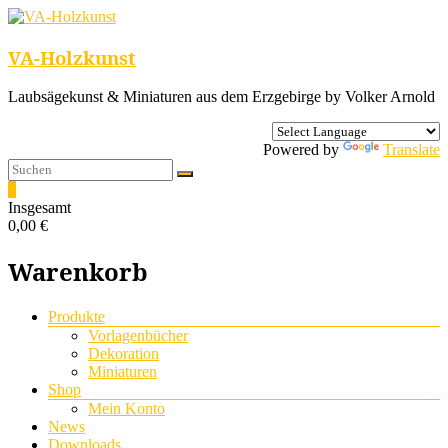
VA-Holzkunst
Laubsägekunst & Miniaturen aus dem Erzgebirge by Volker Arnold
Powered by
Translate
0
Insgesamt
0,00 €
Warenkorb
Menü
Produkte
Vorlagenbücher
Dekoration
Miniaturen
Shop
Mein Konto
News
Downloads